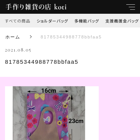
すべての商品
ショルダーバッグ
多機能バッグ
支援義援金バッグ
キーワード
ホーム
81785344988778bbfaa5
すべて
2021.08.05
親カテゴリ
ショルダーバッグ
81785344988778bbfaa5
多機能バッグ
子カテゴリ
支援義援金バッグ
価格帯
オリジナル刺繍
～
トートバッグ
並び順