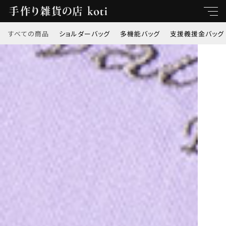
すべての商品
ショルダーバッグ
多機能バッグ
支援義援金バッグ
キーワード
すべて
親カテゴリ
ショルダーバッグ
多機能バッグ
子カテゴリ
支援義援金バッグ
価格帯
オリジナル刺繍
～
トートバッグ
並び順