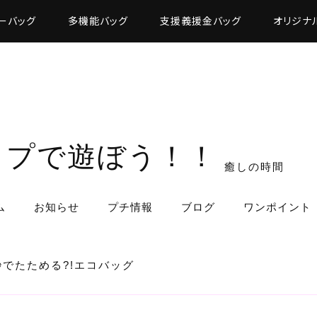
ーバッグ
多機能バッグ
支援義援金バッグ
オリジナ
ップで遊ぼう！！
癒しの時間
ム
お知らせ
プチ情報
ブログ
ワンポイント
秒でたためる?!エコバッグ