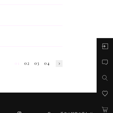
01
02
03
04