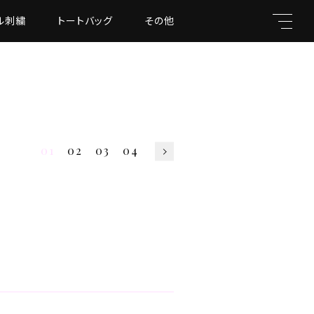
ル刺繍
トートバッグ
その他
キーワード
01
02
03
04
親カテゴリ