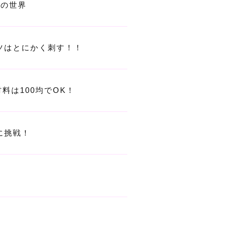
子カテゴリ
ルの世界
コツはとにかく刺す！！
価格帯
～
は100均でOK！
並び順
に挑戦！
その他
在庫あり
セール