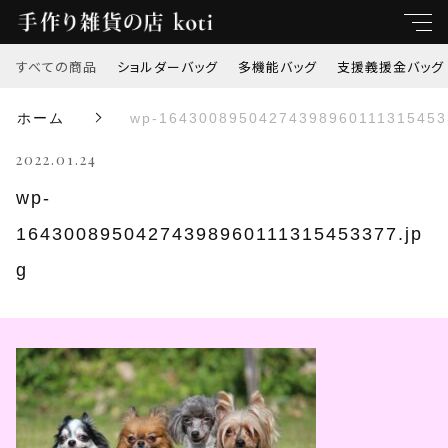
すべての商品
ショルダーバッグ
多機能バッグ
支援義援金バッグ
キーワード
ホーム
wp-16430089504274398960111315453
すべて
2022.01.24
親カテゴリ
ショルダーバッグ
wp-
16430089504274398960111315453377.jp
多機能バッグ
子カテゴリ
g
支援義援金バッグ
価格帯
オリジナル刺繍
～
トートバッグ
並び順