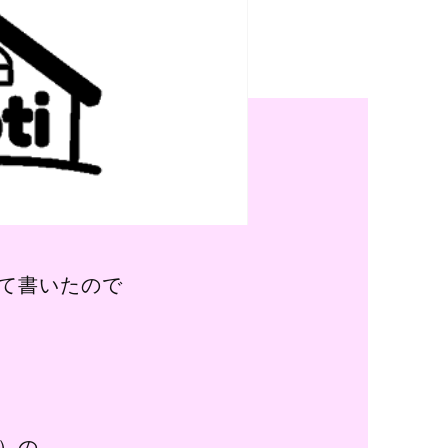
子カテゴリ
価格帯
～
並び順
て書いたので
その他
在庫あり
セール
ィ）の