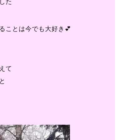
した
ることは今でも大好き💕
えて
と