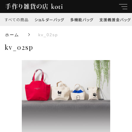
すべての商品
ショルダーバッグ
多機能バッグ
支援義援金バッグ
キーワード
ホーム
kv_02sp
すべて
kv_02sp
親カテゴリ
ショルダーバッグ
多機能バッグ
子カテゴリ
支援義援金バッグ
価格帯
オリジナル刺繍
～
トートバッグ
並び順