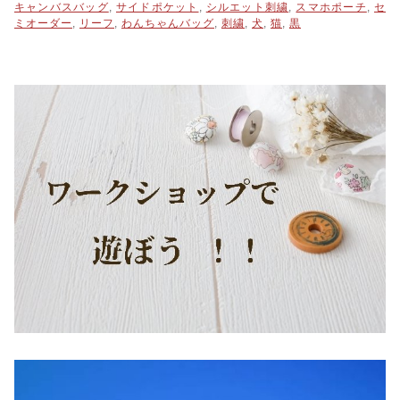
キャンバスバッグ
,
サイドポケット
,
シルエット刺繍
,
スマホポーチ
,
セ
ホ
ミオーダー
,
リーフ
,
わんちゃんバッグ
,
刺繍
,
犬
,
猫
,
黒
ポ
ー
チ
(リ
ー
フ)
個