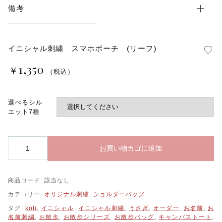
備考
イニシャル刺繍 スマホポーチ (リーフ)
1,350
￥
（税込）
選べるシル
エット7種
イ
お買い物カゴに追加
ニ
シ
ャ
商品コード:
該当なし
ル
刺
カテゴリー:
オリジナル刺繍
,
ショルダーバッグ
繍
タグ:
koti
,
イニシャル
,
イニシャル刺繡
,
うさぎ
,
オーダー
,
お名前
,
お
ス
名前刺繍
,
お散歩
,
お散歩シリーズ
,
お散歩バッグ
,
キャンバストート
,
マ