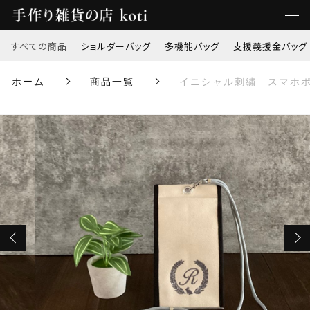
カートに商品を追加しました
すべての商品
ショルダーバッグ
多機能バッグ
支援義援金バッグ
キーワード
ホーム
商品一覧
イニシャル刺繍 スマホポ
すべて
イニシャル刺繍 スマホポーチ (リーフ)
親カテゴリ
選べるシルエット7種
ショルダーバッグ
数量
多機能バッグ
（税込）
子カテゴリ
支援義援金バッグ
価格帯
オリジナル刺繍
ショッピングを続ける
～
トートバッグ
並び順