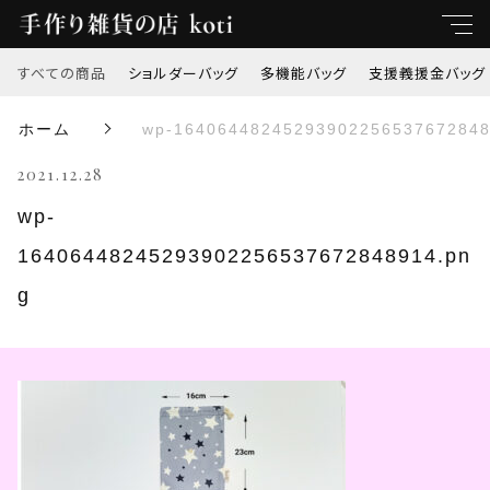
すべての商品
ショルダーバッグ
多機能バッグ
支援義援金バッグ
キーワード
ホーム
wp-16406448245293902256537672848
すべて
2021.12.28
親カテゴリ
ショルダーバッグ
wp-
16406448245293902256537672848914.pn
多機能バッグ
子カテゴリ
g
支援義援金バッグ
価格帯
オリジナル刺繍
～
トートバッグ
並び順