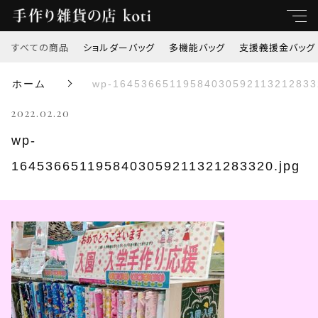
すべての商品
ショルダーバッグ
多機能バッグ
支援義援金バッグ
キーワード
ホーム
wp-16453665119584030592113212833
すべて
2022.02.20
親カテゴリ
ショルダーバッグ
wp-
1645366511958403059211321283320.jpg
多機能バッグ
子カテゴリ
支援義援金バッグ
価格帯
オリジナル刺繍
～
トートバッグ
並び順