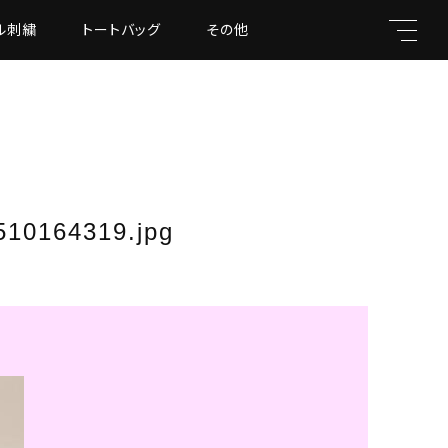
ル刺繍
トートバッグ
その他
キーワード
10164319.jpg
親カテゴリ