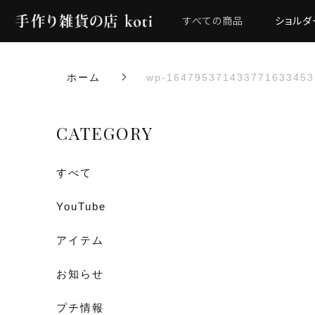
すべての商品
ショルダ
ホーム
wp-164795371433771633453
CATEGORY
すべて
YouTube
アイテム
お知らせ
プチ情報