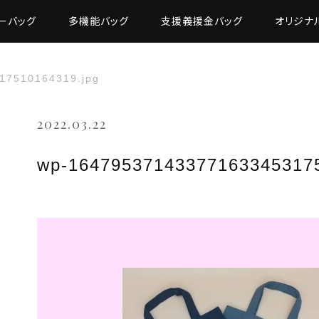
ーバッグ
多機能バッグ
支援義援金バッグ
オリジナ
17510164319.jpg
2022.03.22
wp-164795371433771633453175