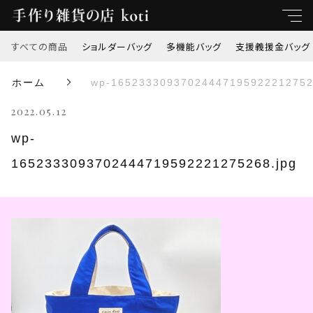
すべての商品
ショルダーバッグ
多機能バッグ
支援義援金バッグ
キーワード
ホーム
wp-16523330937024447195922212752
すべて
2022.05.12
親カテゴリ
ショルダーバッグ
wp-
1652333093702444719592221275268.jpg
多機能バッグ
子カテゴリ
支援義援金バッグ
価格帯
オリジナル刺繍
～
トートバッグ
並び順