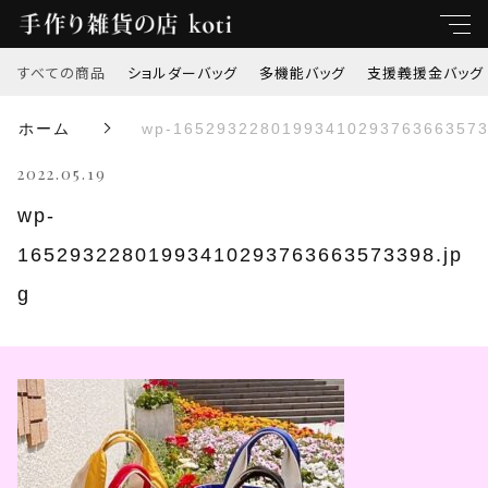
すべての商品
ショルダーバッグ
多機能バッグ
支援義援金バッグ
キーワード
ホーム
wp-16529322801993410293763663573
すべて
2022.05.19
親カテゴリ
ショルダーバッグ
wp-
16529322801993410293763663573398.jp
多機能バッグ
子カテゴリ
g
支援義援金バッグ
価格帯
オリジナル刺繍
～
トートバッグ
並び順