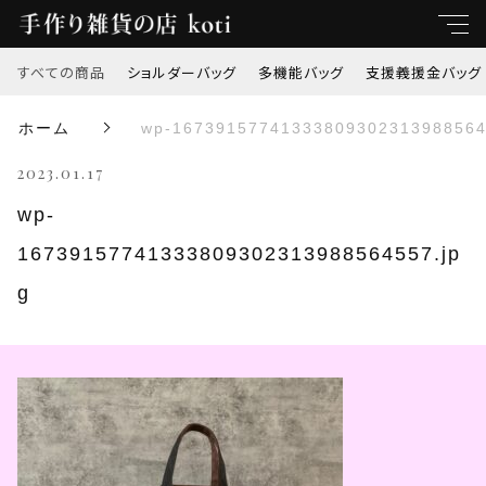
すべての商品
ショルダーバッグ
多機能バッグ
支援義援金バッグ
キーワード
ホーム
wp-16739157741333809302313988564
すべて
2023.01.17
親カテゴリ
ショルダーバッグ
wp-
16739157741333809302313988564557.jp
多機能バッグ
子カテゴリ
g
支援義援金バッグ
価格帯
オリジナル刺繍
～
トートバッグ
並び順