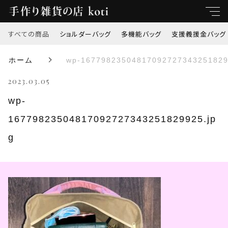
すべての商品
ショルダーバッグ
多機能バッグ
支援義援金バッグ
キーワード
ホーム
wp-16779823504817092727343251829
すべて
2023.03.05
親カテゴリ
ショルダーバッグ
wp-
16779823504817092727343251829925.jp
多機能バッグ
子カテゴリ
g
支援義援金バッグ
価格帯
オリジナル刺繍
～
トートバッグ
並び順