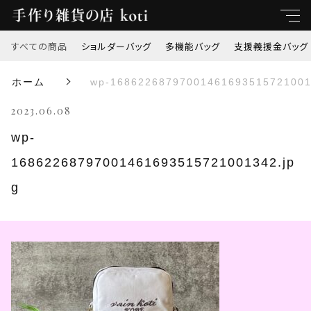
すべての商品
ショルダーバッグ
多機能バッグ
支援義援金バッグ
キーワード
ホーム
wp-16862268797001461693515721001
すべて
2023.06.08
親カテゴリ
ショルダーバッグ
wp-
16862268797001461693515721001342.jp
多機能バッグ
子カテゴリ
g
支援義援金バッグ
価格帯
オリジナル刺繍
～
トートバッグ
並び順