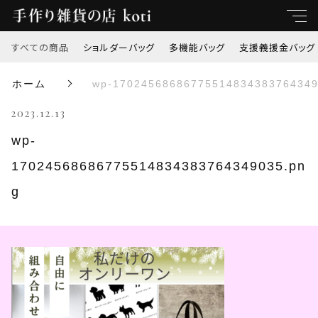
すべての商品
ショルダーバッグ
多機能バッグ
支援義援金バッグ
キーワード
ホーム
wp-17024568686775514834383764349
すべて
2023.12.13
親カテゴリ
ショルダーバッグ
wp-
17024568686775514834383764349035.pn
多機能バッグ
子カテゴリ
g
支援義援金バッグ
価格帯
オリジナル刺繍
～
トートバッグ
並び順