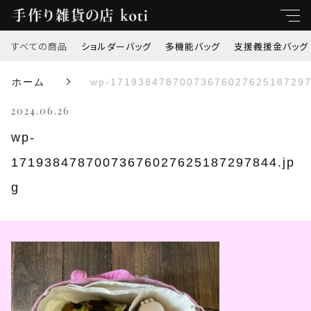
すべての商品
ショルダーバッグ
多機能バッグ
支援義援金バッグ
キーワード
ホーム
wp-17193847870073676027625187297
すべて
2024.06.26
親カテゴリ
ショルダーバッグ
wp-
17193847870073676027625187297844.jp
多機能バッグ
子カテゴリ
g
支援義援金バッグ
価格帯
オリジナル刺繍
～
トートバッグ
並び順