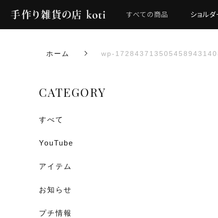
すべての商品
ショルダ
ホーム
wp-172843713505458943140
CATEGORY
すべて
YouTube
アイテム
お知らせ
プチ情報