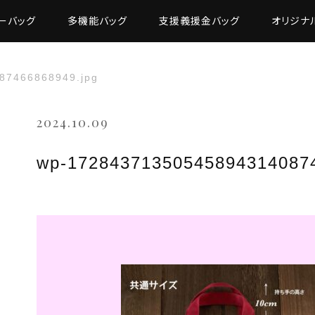
ーバッグ
多機能バッグ
支援義援金バッグ
オリジナ
87466868949.jpg
2024.10.09
wp-172843713505458943140874